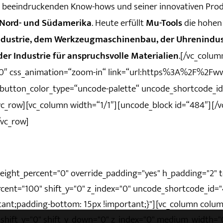
 beeindruckenden Know-hows und seiner innovativen Prod
d Nord- und Südamerika
. Heute erfüllt
Mu-Tools
die hohen
ndustrie, dem Werkzeugmaschinenbau, der Uhrenindustri
der Industrie für anspruchsvolle Materialien
.[/vc_colum
=“0″ css_animation=“zoom-in“ link=“url:https%3A%2F%2F
utton_color_type=“uncode-palette“ uncode_shortcode_id
vc_row][vc_column width=“1/1″][uncode_block id=“484″][/
/vc_row]
eight_percent="0" override_padding="yes" h_padding="2" 
ercent="100" shift_y="0" z_index="0" uncode_shortcode_id
ant;padding-bottom: 15px !important;}"][vc_column colum
0" shift_y="0" shift_y_down="0" z_index="0" medium_width=