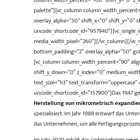
column_width_percent=“100″ shift_y=“0″ z_
palette“][vc_column column_width_percent=“1
overlay_alpha=“50″ shift_x=“0″ shift_y=“0″
uncode_shortcode_id=“957940″][vc_single_
media_width_pixel=“260″][/vc_column][/vc_
bottom_padding=“2″ overlay_alpha=“50″ gut
[vc_column column_width_percent=“90″ align_
shift_y_down=“0″ z_index=“0″ medium_widt
text_size=“h3″ text_transform=“uppercase
uncode_shortcode_id=“157900″]Das 1947 ge
Herstellung von mikrometrisch expandi
spezialisiert. Im Jahr 1988 entwarf das Un
das Unternehmen, um alle Fertigungsprozess
Im Jahr 2020 erhält das Unternehmen neue 