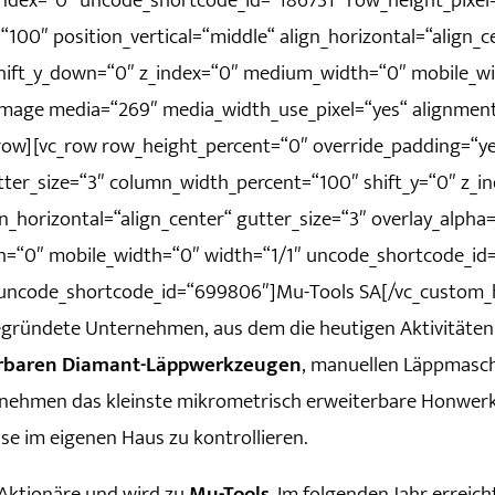
index=“0″ uncode_shortcode_id=“186731″ row_height_pixel
00″ position_vertical=“middle“ align_horizontal=“align_ce
 shift_y_down=“0″ z_index=“0″ medium_width=“0″ mobile_w
image media=“269″ media_width_use_pixel=“yes“ alignmen
row][vc_row row_height_percent=“0″ override_padding=“y
ter_size=“3″ column_width_percent=“100″ shift_y=“0″ z_i
horizontal=“align_center“ gutter_size=“3″ overlay_alpha=“
h=“0″ mobile_width=“0″ width=“1/1″ uncode_shortcode_id
“ uncode_shortcode_id=“699806″]Mu-Tools SA[/vc_custom_
gründete Unternehmen, aus dem die heutigen Aktivitäte
erbaren Diamant-Läppwerkzeugen
, manuellen Läppmasc
ternehmen das kleinste mikrometrisch erweiterbare Honwer
e im eigenen Haus zu kontrollieren.
Aktionäre und wird zu
Mu-Tools
. Im folgenden Jahr erreic