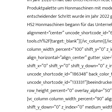
Produktpalette um Honmaschinen mit modern
entscheidender Schritt wurde im Jahr 2022 g
HS2 Honmaschinen begann für das Unternehm
alignment=“center“ uncode_shortcode_id=
tools.ch%2F|target:_blank“][/vc_column][/v
column_width_percent=“100″ shift_y=“0″ z
align_horizontal=“align_center“ gutter_siz
shift_x=“0″ shift_y=“0″ shift_y_down=“0″ z
uncode_shortcode_id=“186348″ back_color_t
uncode_shortcode_id=“133331″]beeindrucke
row_height_percent=“0″ overlay_alpha=“50″
[vc_column column_width_percent=“90″ align_
shift_y_down=“0″ z_index=“0″ medium_widt