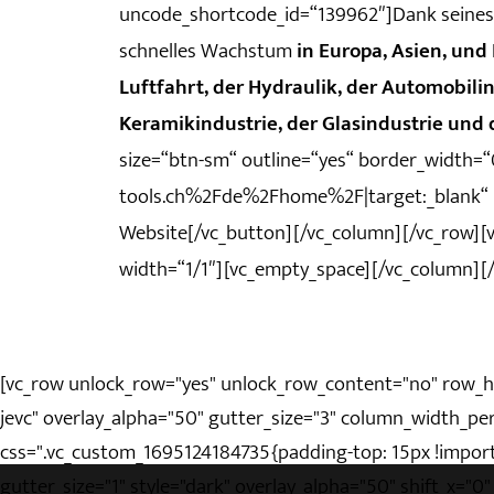
uncode_shortcode_id=“139962″]Dank seines
schnelles Wachstum
in Europa, Asien, un
Luftfahrt, der Hydraulik, der Automobili
Keramikindustrie, der Glasindustrie und 
size=“btn-sm“ outline=“yes“ border_width
tools.ch%2Fde%2Fhome%2F|target:_blank“ b
Website[/vc_button][/vc_column][/vc_row][
width=“1/1″][vc_empty_space][/vc_column][
[vc_row unlock_row="yes" unlock_row_content="no" row_h
jevc" overlay_alpha="50" gutter_size="3" column_width_p
css=".vc_custom_1695124184735{padding-top: 15px !import
gutter_size="1" style="dark" overlay_alpha="50" shift_x="