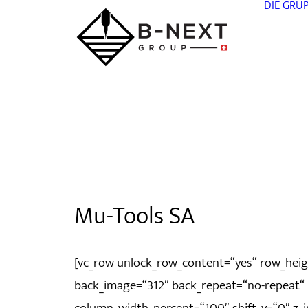
DIE GRU
Mu-Tools SA
[vc_row unlock_row_content=“yes“ row_hei
back_image=“312″ back_repeat=“no-repeat“ pa