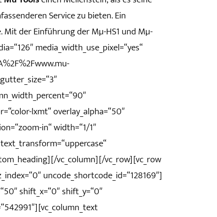
ssenderen Service zu bieten. Ein
 Mit der Einführung der Mµ-HS1 und Mµ-
ia=“126″ media_width_use_pixel=“yes“
s%3A%2F%2Fwww.mu-
gutter_size=“3″
umn_width_percent=“90″
r=“color-lxmt“ overlay_alpha=“50″
ion=“zoom-in“ width=“1/1″
 text_transform=“uppercase“
tom_heading][/vc_column][/vc_row][vc_row
 z_index=“0″ uncode_shortcode_id=“128169″]
50″ shift_x=“0″ shift_y=“0″
=“542991″][vc_column_text