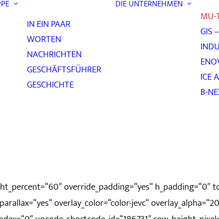
PPE
DIE UNTERNEHMEN
MU-
IN EIN PAAR
GIS 
WORTEN
INDU
NACHRICHTEN
ENO
GESCHÄFTSFÜHRER
ICE 
GESCHICHTE
B-N
ght_percent=“60″ override_padding=“yes“ h_padding=“0″ 
rallax=“yes“ overlay_color=“color-jevc“ overlay_alpha=“20