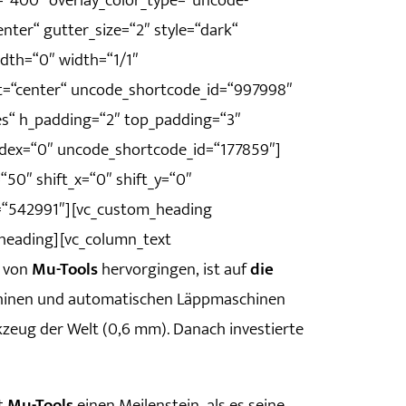
=“400″ overlay_color_type=“uncode-
nter“ gutter_size=“2″ style=“dark“
idth=“0″ width=“1/1″
t=“center“ uncode_shortcode_id=“997998″
es“ h_padding=“2″ top_padding=“3″
ndex=“0″ uncode_shortcode_id=“177859″]
50″ shift_x=“0″ shift_y=“0″
=“542991″][vc_custom_heading
heading][vc_column_text
n von
Mu-Tools
hervorgingen, ist auf
die
hinen und automatischen Läppmaschinen
kzeug der Welt (0,6 mm). Danach investierte
ht
Mu-Tools
einen Meilenstein, als es seine