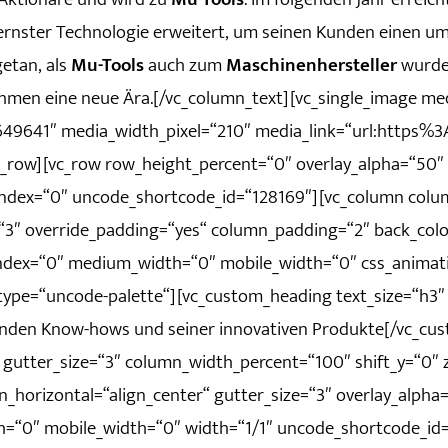
ster Technologie erweitert, um seinen Kunden einen umfa
etan, als
Mu-Tools
auch zum
Maschinenhersteller
wurde.
en eine neue Ära.[/vc_column_text][vc_single_image med
“649641″ media_width_pixel=“210″ media_link=“url:http
c_row][vc_row row_height_percent=“0″ overlay_alpha=“50″ 
_index=“0″ uncode_shortcode_id=“128169″][vc_column col
e=“3″ override_padding=“yes“ column_padding=“2″ back_colo
_index=“0″ medium_width=“0″ mobile_width=“0″ css_animat
ype=“uncode-palette“][vc_custom_heading text_size=“h3″
nden Know-hows und seiner innovativen Produkte[/vc_cus
 gutter_size=“3″ column_width_percent=“100″ shift_y=“0″
horizontal=“align_center“ gutter_size=“3″ overlay_alpha=“
h=“0″ mobile_width=“0″ width=“1/1″ uncode_shortcode_id