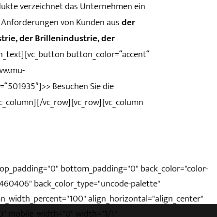
ukte verzeichnet das Unternehmen ein
 Anforderungen von Kunden aus
der
e, der Brillenindustrie, der
n_text][vc_button button_color=“accent“
www.mu-
=“501935″]>> Besuchen Sie die
vc_column][/vc_row][vc_row][vc_column
top_padding="0" bottom_padding="0" back_color="color-
="460406" back_color_type="uncode-palette"
n_width_percent="100" align_horizontal="align_center"
"0" mobile_width="0" width="1/1"